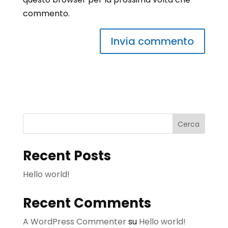
commento.
A
l
t
e
r
Cerca
n
a
Recent Posts
t
i
Hello world!
v
e
Recent Comments
:
A WordPress Commenter
su
Hello world!